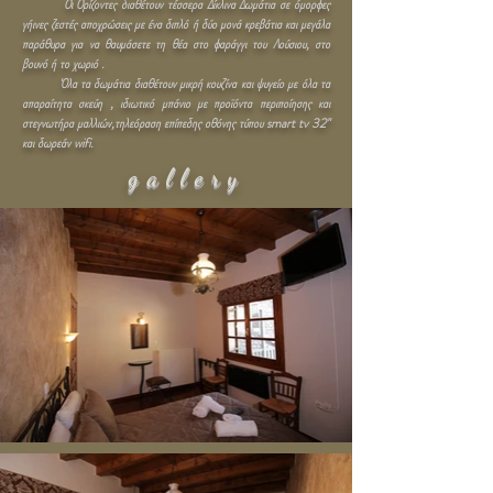
Οι Ορίζοντες διαθέτουν τέσσερα Δίκλινα Δωμάτια σε όμορφες
γήινες ζεστές αποχρώσεις με ένα διπλό ή δύο μονά κρεβάτια και μεγάλα
παράθυρα για να θαυμάσετε τη θέα στο φαράγγι του Λούσιου, στο
βουνό ή το χωριό .
Όλα τα δωμάτια διαθέτουν μικρή κουζίνα και ψυγείο με όλα τα
απαραίτητα σκεύη , ιδιωτικό μπάνιο με προϊόντα περιποίησης και
στεγνωτήρα μαλλιών,τηλεόραση επίπεδης οθόνης τύπου
smart tv 32"
και δωρεάν
wifi.
gallery